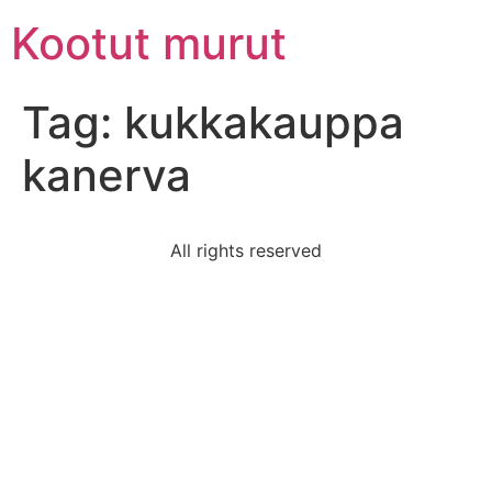
Skip
Kootut murut
to
content
Tag:
kukkakauppa
kanerva
All rights reserved